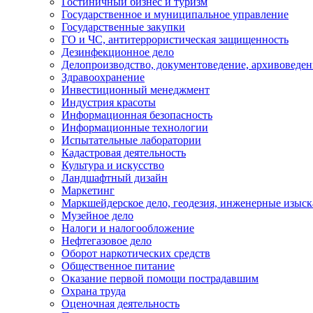
Гостиничный бизнес и туризм
Государственное и муниципальное управление
Государственные закупки
ГО и ЧС, антитеррористическая защищенность
Дезинфекционное дело
Делопроизводство, документоведение, архивоведен
Здравоохранение
Инвестиционный менеджмент
Индустрия красоты
Информационная безопасность
Информационные технологии
Испытательные лаборатории
Кадастровая деятельность
Культура и искусство
Ландшафтный дизайн
Маркетинг
Маркшейдерское дело, геодезия, инженерные изыс
Музейное дело
Налоги и налогообложение
Нефтегазовое дело
Оборот наркотических средств
Общественное питание
Оказание первой помощи пострадавшим
Охрана труда
Оценочная деятельность